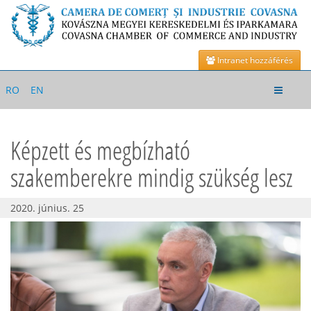
Intranet hozzáférés
Toggle
RO
EN
navigat
Képzett és megbízható
szakemberekre mindig szükség lesz
2020. június. 25