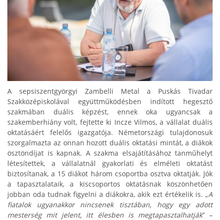
A sepsiszentgyörgyi Zambelli Metal a Puskás Tivadar
Szakközépiskolával együttműködésben indított hegesztő
szakmában duális képzést, ennek oka ugyancsak a
szakemberhiány volt, fejtette ki Incze Vilmos, a vállalat duális
oktatásáért felelős igazgatója. Németországi tulajdonosuk
szorgalmazta az onnan hozott duális oktatási mintát, a diákok
ösztöndíjat is kapnak. A szakma elsajátításához tanműhelyt
létesítettek, a vállalatnál gyakorlati és elméleti oktatást
biztosítanak, a 15 diákot három csoportba osztva oktatják. Jók
a tapasztalataik, a kiscsoportos oktatásnak köszönhetően
jobban oda tudnak figyelni a diákokra, akik ezt értékelik is. „
A
fiatalok ugyanakkor nincsenek tisztában, hogy egy adott
mesterség mit jelent, itt élesben is megtapasztalhatják
” –