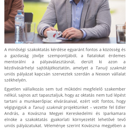
A minőségi szakoktatás kérdése egyaránt fontos a közösség és
a gazdaság jövője szempontjából, a fiatalokat érdemes
mentorálni a pályaválasztásnál, derült ki azon a
kézdivásárhelyi sajtótájékoztatón, amelyet a
Tanulj szakmát
uniós pályázat kapcsán szerveztek szerdán a Nexxon vállalat
székhelyén.
Egyetlen vállalkozás sem tud működni megfelelő szakember
nélkül, sajnos azt tapasztaljuk, hogy az oktatás nem tud lépést
tartani a munkaerőpiac elvárásaival, ezért volt fontos, hogy
végigvigyük a
Tanulj szakmát
projektünket – vezette fel Edler
András, a Kovászna Megyei Kereskedelmi és Iparkamara
elnöke a szakoktatás gyakorlati környezetét lehetővé tevő
uniós pályázatukat. Véleménye szerint Kovászna megyében a