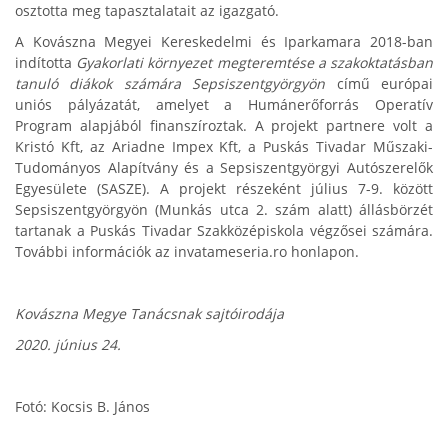
osztotta meg tapasztalatait az igazgató.
A Kovászna Megyei Kereskedelmi és Iparkamara 2018-ban
indította
Gyakorlati környezet megteremtése a szakoktatásban
tanuló diákok számára Sepsiszentgyörgyön
című európai
uniós pályázatát, amelyet a Humánerőforrás Operatív
Program alapjából finanszíroztak. A projekt partnere volt a
Kristó Kft, az Ariadne Impex Kft, a Puskás Tivadar Műszaki-
Tudományos Alapítvány és a Sepsiszentgyörgyi Autószerelők
Egyesülete (SASZE). A projekt részeként július 7-9. között
Sepsiszentgyörgyön (Munkás utca 2. szám alatt) állásbörzét
tartanak a Puskás Tivadar Szakközépiskola végzősei számára.
További információk az invatameseria.ro honlapon.
Kovászna Megye Tanácsnak sajtóirodája
2020. június 24.
Fotó: Kocsis B. János