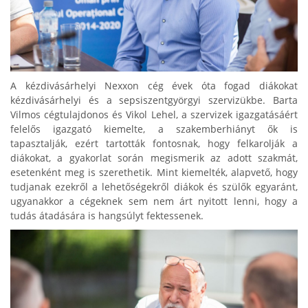
A kézdivásárhelyi Nexxon cég évek óta fogad diákokat
kézdivásárhelyi és a sepsiszentgyörgyi szervizükbe. Barta
Vilmos cégtulajdonos és Vikol Lehel, a szervizek igazgatásáért
felelős igazgató kiemelte, a szakemberhiányt ők is
tapasztalják, ezért tartották fontosnak, hogy felkarolják a
diákokat, a gyakorlat során megismerik az adott szakmát,
esetenként meg is szerethetik. Mint kiemelték, alapvető, hogy
tudjanak ezekről a lehetőségekről diákok és szülők egyaránt,
ugyanakkor a cégeknek sem nem árt nyitott lenni, hogy a
tudás átadására is hangsúlyt fektessenek.