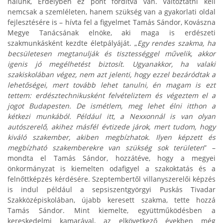
nálunk, Erdélyben ez pont fordítva van. Változtatni kell
nemcsak a szemléleten, hanem szükség van a gyakorlati oldal
fejlesztésére is – hívta fel a figyelmet Tamás Sándor, Kovászna
Megye Tanácsának elnöke, aki maga is erdészeti
szakmunkásként kezdte életpályáját. „
Egy rendes szakma, ha
becsületesen megtanulják és tisztességgel művelik, akkor
igenis jó megélhetést biztosít. Ugyanakkor, ha valaki
szakiskolában végez, nem azt jelenti, hogy ezzel bezáródtak a
lehetőségei, mert tovább lehet tanulni, én magam is ezt
tettem: erdésztechnikusként felvételiztem és végeztem el a
jogot Budapesten. De ismétlem, meg lehet élni itthon a
kétkezi munkából. Például itt, a Nexxonnál is van olyan
autószerelő, akihez másfél évtizede járok, mert tudom, hogy
kiváló szakember, akiben megbízhatok. Ilyen képzett és
megbízható szakemberekre van szükség sok területen
” –
mondta el Tamás Sándor, hozzátéve, hogy a megyei
önkormányzat is kiemelten odafigyel a szakoktatás és a
felnőttképzés kérdésére. Szeptembertől villanyszerelői képzés
is indul például a sepsiszentgyörgyi Puskás Tivadar
Szakközépiskolában, újabb keresett szakma, tette hozzá
Tamás Sándor. Mint kiemelte, együttműködésben a
kereskedelmi kamarával, az elkövetkező években még