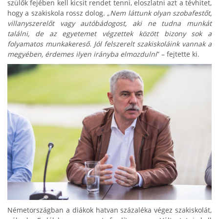
szülők fejében kell kicsit rendet tenni, eloszlatni azt a tévhitet,
hogy a szakiskola rossz dolog. „
Nem láttunk olyan szobafestőt,
villanyszerelőt vagy autóbádogost, aki ne tudna munkát
találni, de az egyetemet végzettek között bizony sok a
folyamatos munkakereső. Jól felszerelt szakiskoláink vannak a
megyében, érdemes ilyen irányba elmozdulni
” – fejtette ki.
Németországban a diákok hatvan százaléka végez szakiskolát,