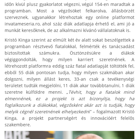
időn kívül plusz gyakorlatot végezni, végül 154-en maradtak a
programban. Most a végzősöket felkarolva, állásbörzét
szerveznek, ugyanakkor létrehoztak egy online platformot
invatameseria.ro, ahol száz diák adatlapja érhető el, ami jó a
munkát keresőknek, de az alkalmazni kívánó vállalatoknak is.
Kristó Kinga szerint az elmúlt két év alatt sokat beszélgettek a
programban résztvevő fiatalokkal, felmérték és tanácsadást
biztosítottak számukra. Ösztönzésükre a diákok
végiggondolták, hogy milyen karriert szeretnének. A
létrehozott platformra eddig száz fiatal adatlapját töltötték fel,
ebből 55 diák pontosan tudja, hogy milyen szakmában akar
dolgozni, milyen állást keres, 33-an csak a tevékenységi
területet tudták megjelölni, 11 diák akar továbbtanulni, 1 diák
szeretne külföldre menni. „
Tévhit, hogy a fiatalok mind
elmennének, ez a projekt is azt bizonyítja, hogy ha
foglalkozunk a diákokkal, végzősként akár azt is tudják, hogy
melyik cégnél szeretnének elhelyezkedn
i” – fogalmazott Kristó
Kinga, a projekt partnerségért és innovációért felelős
szakembere.