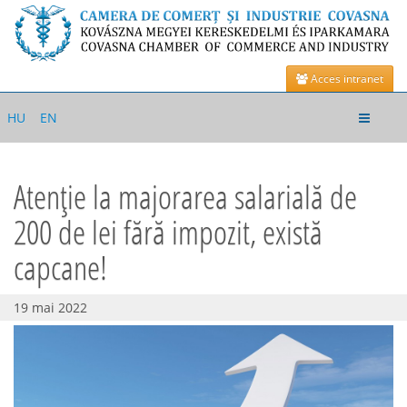
Acces intranet
Toggle
HU
EN
navigat
Atenție la majorarea salarială de
200 de lei fără impozit, există
capcane!
19 mai 2022