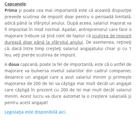
Capcanele
:
Prima
și poate cea mai importantă este că această dispoziție
prevede scutirea de impozit doar pentru o perioadă limitată,
adică până la sfârșitul anului. După aceea, salariul majorat va
fi impozitat în mod normal. Așadar, antreprenorul care face o
majorare trebuie să țină cont de faptul că
scutirea de impozit
durează doar până la sfârșitul anului
. De asemenea, rețineți
că, dacă între timp creșteți salariul angajatului chiar și cu 1
leu, veți pierde scutirea de impozit.
A
doua
capcană, poate la fel de importantă, este că o astfel de
majorare va bulversa nivelul salariilor din cadrul companiei,
deoarece un angajat care a avut salariul minim și primește
majorarea de 200 de lei va câștiga mai mult decât un angajat
care câștigă în prezent cu 200 de lei mai mult decât salariul
minim. Acest lucru va duce automat la o creștere salarială și
pentru acest angajat!
Legislația este disponibilă aici.