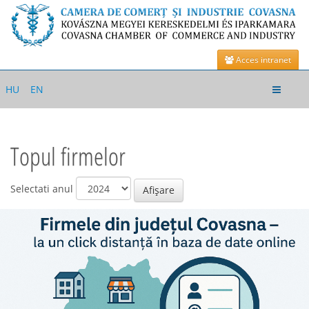
Acces intranet
Toggle
HU
EN
navigat
Topul firmelor
Selectati anul
Afișare