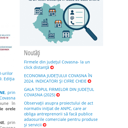
Noutăți
Firmele din județul Covasna- la un
click distanță
-urilor
ECONOMIA JUDEȚULUI COVASNA ÎN
. Ediția
2024. INDICATORI ȘI CIFRE CHEIE
GALA TOPUL FIRMELOR DIN JUDEȚUL
INE
, prin
COVASNA (2025)
 Covasna
Observații asupra proiectului de act
pune în
normativ inițiat de ANPC, care ar
e orele
obliga antreprenorii să facă publice
adaosurile comerciale pentru produse
NE
, prin
și servicii
 Covasna