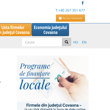
T:+40 267 351 677
Acces intranet
Lista firmelor
Economia județului
n județul Covasna
Covasna
HU
EN
r