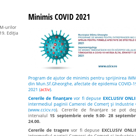
Minimis COVID 2021
M-urilor
9. Ediția
Program de ajutor de minimis pentru sprijinirea IMM
din Mun.Sf.Gheorghe, afectate de epidemia COVID-19
2021 (
activ
).
Cererile de finanțare
vor fi depuse
EXCLUSIV ONL
intermediul paginii
Camerei de Comerț și Industrie
(
www.ccicv.ro
). Cererile de finanțare se pot de
intervalul
15 septembrie orele 9.00-
28
septembri
24.00.
Cererile de tragere
vor fi depuse
EXCLUSIV ONLI
intermediul paginii Camerei de Comerț și Industrie