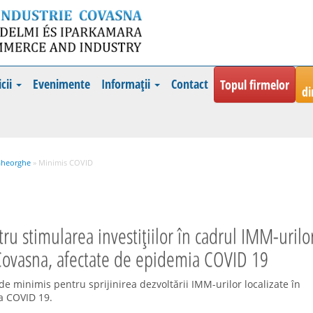
icii
Evenimente
Informații
Contact
Topul firmelor
di
Gheorghe
» Minimis COVID
u stimularea investițiilor în cadrul IMM-urilo
Covasna, afectate de epidemia COVID 19
e minimis pentru sprijinirea dezvoltării IMM-urilor localizate în
a COVID 19.