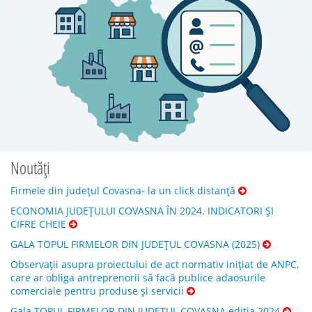
Noutăți
Firmele din județul Covasna- la un click distanță
ECONOMIA JUDEȚULUI COVASNA ÎN 2024. INDICATORI ȘI
CIFRE CHEIE
GALA TOPUL FIRMELOR DIN JUDEȚUL COVASNA (2025)
Observații asupra proiectului de act normativ inițiat de ANPC,
care ar obliga antreprenorii să facă publice adaosurile
comerciale pentru produse și servicii
Gala TOPUL FIRMELOR DIN JUDEȚUL COVASNA ediția 2024