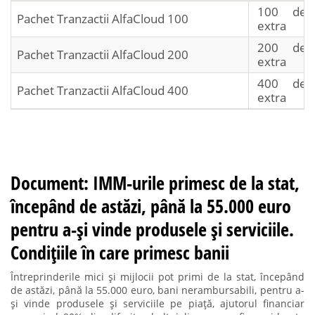
100 de t
Pachet Tranzactii AlfaCloud 100
extra
200 de t
Pachet Tranzactii AlfaCloud 200
extra
400 de t
Pachet Tranzactii AlfaCloud 400
extra
Document: IMM-urile primesc de la stat,
începând de astăzi, până la 55.000 euro
pentru a-și vinde produsele și serviciile.
Condițiile în care primesc banii
Întreprinderile mici și mijlocii pot primi de la stat, începând
de astăzi, până la 55.000 euro, bani nerambursabili, pentru a-
și vinde produsele și serviciile pe piață, ajutorul financiar