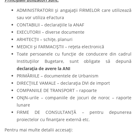
ADMINISTRATORII și angajații FIRMELOR care utilizează
sau vor utiliza eFactura
CONTABILII – declarațiile la ANAF
EXECUTORII – diverse documente
ARHITECȚII – schițe, planuri
MEDICII și FARMACIȘTII – rețeta electronică
Toate persoanele cu funcție de conducere din cadrul
Instituțiilor Bugetare, sunt obligate să depună
declarația de avere la ANI
PRIMĂRIILE – documentele de Urbanism
DIRECȚIILE VAMALE – declarația DVI de import
COMPANIILE DE TRANSPORT – rapoarte
ONJN-urile – companiile de jocuri de noroc – raporte
lunare
FIRME DE CONSULTANȚĂ – pentru depunerea
proiectelor cu finanțare externă etc.
Pentru mai multe detalii accesați: