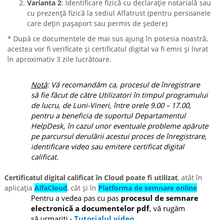
Varianta 2
: Identificare fizică cu declarație notarială sau
cu prezență fizică la sediul Alfatrust (pentru persoanele
care dețin pașaport sau permis de ședere)
* După ce documentele de mai sus ajung în posesia noastră,
acestea vor fi verificate și certificatul digital va fi emis și livrat
în aproximativ 3 zile lucrătoare.
Notă
: Vă recomandăm ca, procesul de înregistrare
să fie făcut de către Utilizatori în timpul programului
de lucru, de Luni-Vineri, între orele 9.00 – 17.00,
pentru a beneficia de suportul Departamentul
HelpDesk, în cazul unor eventuale probleme apărute
pe parcursul derulării acestui proces
de înregistrare,
identificare video sau emitere certificat digital
calificat.
Certificatul digital calificat în Cloud poate fi utilizat
, atât în
aplicația
AlfaCloud
, cât și în
Platforma de semnare online
Pentru a vedea pas cu pas
procesul de semnare
electronică a documentelor pdf
, vă rugăm
să urmariți -
Tutorialul video