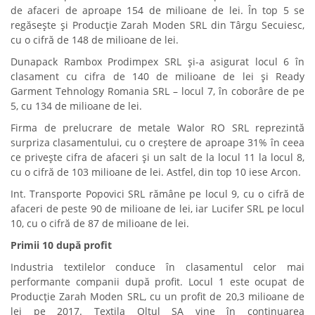
de afaceri de aproape 154 de milioane de lei. În top 5 se
regăsește și Producție Zarah Moden SRL din Târgu Secuiesc,
cu o cifră de 148 de milioane de lei.
Dunapack Rambox Prodimpex SRL și-a asigurat locul 6 în
clasament cu cifra de 140 de milioane de lei și Ready
Garment Tehnology Romania SRL – locul 7, în coborâre de pe
5, cu 134 de milioane de lei.
Firma de prelucrare de metale Walor RO SRL reprezintă
surpriza clasamentului, cu o creștere de aproape 31% în ceea
ce privește cifra de afaceri și un salt de la locul 11 la locul 8,
cu o cifră de 103 milioane de lei. Astfel, din top 10 iese Arcon.
Int. Transporte Popovici SRL rămâne pe locul 9, cu o cifră de
afaceri de peste 90 de milioane de lei, iar Lucifer SRL pe locul
10, cu o cifră de 87 de milioane de lei.
Primii 10 după profit
Industria textilelor conduce în clasamentul celor mai
performante companii după profit. Locul 1 este ocupat de
Producție Zarah Moden SRL, cu un profit de 20,3 milioane de
lei pe 2017. Textila Oltul SA vine în continuarea