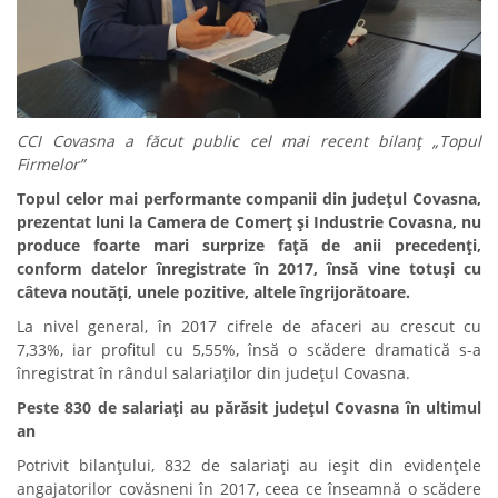
CCI Covasna a făcut public cel mai recent bilanț „Topul
Firmelor”
Topul celor mai performante companii din județul Covasna,
prezentat luni la Camera de Comerț și Industrie Covasna, nu
produce foarte mari surprize față de anii precedenți,
conform datelor înregistrate în 2017, însă vine totuși cu
câteva noutăți, unele pozitive, altele îngrijorătoare.
La nivel general, în 2017 cifrele de afaceri au crescut cu
7,33%, iar profitul cu 5,55%, însă o scădere dramatică s-a
înregistrat în rândul salariaților din județul Covasna.
Peste 830 de salariați au părăsit județul Covasna în ultimul
an
Potrivit bilanțului, 832 de salariați au ieșit din evidențele
angajatorilor covăsneni în 2017, ceea ce înseamnă o scădere