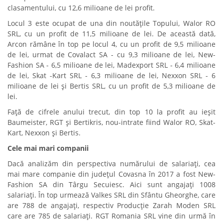
clasamentului, cu 12,6 milioane de lei profit.
Locul 3 este ocupat de una din noutățile Topului, Walor RO
SRL, cu un profit de 11,5 milioane de lei. De această dată,
Arcon rămâne în top pe locul 4, cu un profit de 9,5 milioane
de lei, urmat de Covalact SA - cu 9,3 milioane de lei, New-
Fashion SA - 6,5 milioane de lei, Madexport SRL - 6,4 milioane
de lei, Skat -Kart SRL - 6,3 milioane de lei, Nexxon SRL - 6
milioane de lei și Bertis SRL, cu un profit de 5,3 milioane de
lei.
Față de cifrele anului trecut, din top 10 la profit au ieșit
Baumeister, RGT și Bertikris, nou-intrate fiind Walor RO, Skat-
Kart, Nexxon și Bertis.
Cele mai mari companii
Dacă analizăm din perspectiva numărului de salariați, cea
mai mare companie din județul Covasna în 2017 a fost New-
Fashion SA din Târgu Secuiesc. Aici sunt angajați 1008
salariați. În top urmează Valkes SRL din Sfântu Gheorghe, care
are 788 de angajați, respectiv Producție Zarah Moden SRL
care are 785 de salariați. RGT Romania SRL vine din urmă în