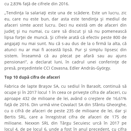
cu 2,83% față de cifrele din 2016.
„Tendința la salariați este una de scădere. Este un lucru, zic
eu, care nu este bun, dar asta este tendința și mediul de
afaceri simte acest lucru. Deci nu există om de afaceri din
județ și nu numai, cu care să discut și să nu pomenească
lipsa forței de muncă. Și cifrele arată că efectiv peste 800 de
angajați nu mai sunt. Nu că s-au dus de la o firmă la alta, că
atunci nu ar mai fi această lipsă. Pur și simplu lipsesc din
sistem. Înseamnă că au plecat pe afară sau au ajuns
pensionari”, a declarat luni, în cadrul unei conferințe de
presă, președintele CCI Covasna, Edler András-György.
Top 10 după cifra de afaceri
Fabrica de lapte Brașov SA, cu sediul în Baraolt, continuă să
ocupe și în 2017 locul 1 în ceea ce privește cifra de afaceri, cu
aproape 432 de milioane de lei, având o creștere de 16,61%
față de 2016. Din urmă vine Covalact SA din Sfântu Gheorghe,
cu o cifră de afaceri de peste 235 de milioane de lei, dar și
Bertis SRL, care a înregistrat cifra de afaceri de 175 de
milioane. Nexxon SRL din Târgu Secuiesc urcă în 2017 pe
locul 4, de pe locul 6, unde a fost în anul precedent, cu cifra