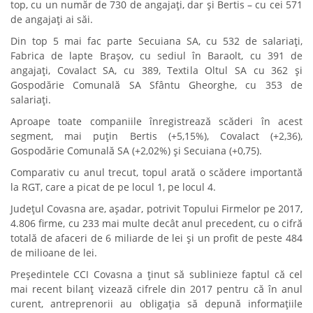
top, cu un număr de 730 de angajați, dar și Bertis – cu cei 571
de angajați ai săi.
Din top 5 mai fac parte Secuiana SA, cu 532 de salariați,
Fabrica de lapte Brașov, cu sediul în Baraolt, cu 391 de
angajați, Covalact SA, cu 389, Textila Oltul SA cu 362 și
Gospodărie Comunală SA Sfântu Gheorghe, cu 353 de
salariați.
Aproape toate companiile înregistrează scăderi în acest
segment, mai puțin Bertis (+5,15%), Covalact (+2,36),
Gospodărie Comunală SA (+2,02%) și Secuiana (+0,75).
Comparativ cu anul trecut, topul arată o scădere importantă
la RGT, care a picat de pe locul 1, pe locul 4.
Județul Covasna are, așadar, potrivit Topului Firmelor pe 2017,
4.806 firme, cu 233 mai multe decât anul precedent, cu o cifră
totală de afaceri de 6 miliarde de lei și un profit de peste 484
de milioane de lei.
Președintele CCI Covasna a ținut să sublinieze faptul că cel
mai recent bilanț vizează cifrele din 2017 pentru că în anul
curent, antreprenorii au obligația să depună informațiile