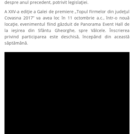
despre anul precedent, potrivit legislației.
A XXV-a ediție a Galei de premiere „Topul Firmelor din județul
Covasna 2017” va avea loc în 11 octombrie a.c., într-o nouă
locație, evenimentul fiind găzduit de Panorama Event Hall de
la ieșirea din Sfântu Gheorghe, spre Vâlcele. Înscrierea
privind participarea este deschisă, începând din această
săptămână.