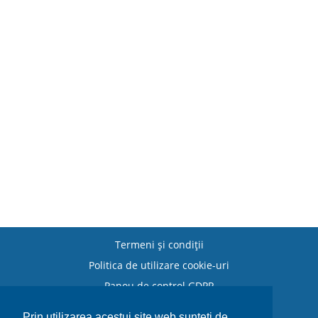
Termeni şi condiţii
Politica de utilizare cookie-uri
Panou de control GDPR
Politica de retur
Prin utilizarea acestui site web sunteți de