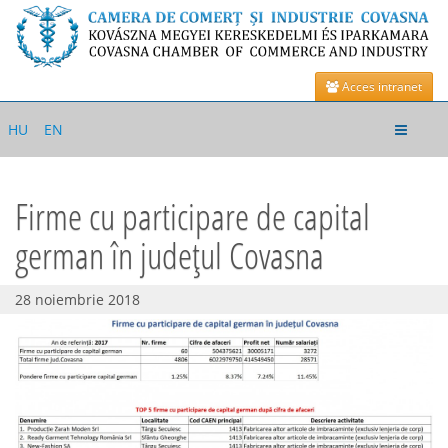
Acces intranet
Toggle
HU
EN
navigat
Firme cu participare de capital
german în județul Covasna
28 noiembrie 2018