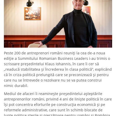
Peste 200 de antreprenori români reuniți la cea de-a noua
ediție a Summitului Romanian Business Leaders i-au trimis o
scrisoare președintelui Klaus Iohannis, în care îi cer să
„readucă stabilitatea și încrederea în clasa politică”, explicând
că în criza politică prelungită care se preconizează și pentru
care nu se întrevede o rezolvare nu se va putea construi
nimic durabil.
Mediul de afaceri îi reaminește președintelui așteptările
antreprenorilor români, privind 4 ani de liniște politică în care
își pot concentra eforturile pe construcția economică și pe
reformele administrative, care sunt în schimb blocate de
lupte politice sterile și pierzătoare pentru români și România.