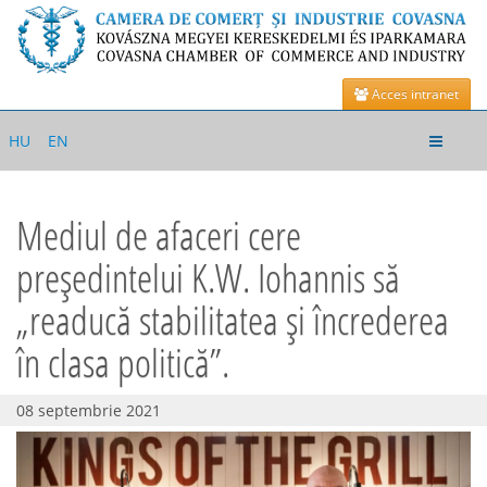
Acces intranet
Toggle
HU
EN
navigat
Mediul de afaceri cere
președintelui K.W. Iohannis să
„readucă stabilitatea și încrederea
în clasa politică”.
08 septembrie 2021