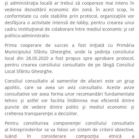
și administrația locală ar trebui să coopereze mai intens în
vederea dezvoltării economic din zonă. În acest scop, în
conformitate cu cele stabilite prin protocol, organizațiile vor
desfășura o activitate intensă de lobby, pentru crearea unui
cadru instituţional de colaborare între mediul economic şi cel
politico-administrativ.
Prima cooperare de succes a fost iniţiată cu Primăria
Municipiului Sfântu Gheorghe, unde la ședința consiliului
local din 28.05.2020 a fost propus spre aprobare protocol,
pentru crearea consiliului consultativ de pe lângă Consiliul
Local Sfântu Gheorghe.
Consiliul consultativ al oamenilor de afaceri este un grup
apolitic, care va avea un aviz consultativ. Aceste avize
consultative vor avea forma unor recomandări fundamentate
tehnic și astfel vor facilita întâlnirea mai eficientă dintre
puncte de vedere dintre politic și mediul economic și
crelterea transparenţei a deciziilor.
Pentru constituirea componenței consiliului consultativ
al întreprinderilor se va folosi un sistem de criterii obiective,
luând în considerare compoziția etnică a