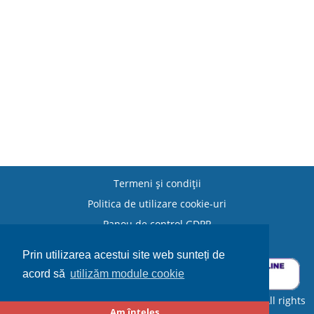
Termeni şi condiţii
Politica de utilizare cookie-uri
Panou de control GDPR
Politica de retur
Prin utilizarea acestui site web sunteți de
acord să
utilizăm module cookie
© 2014-2026 Camera de Comerț și Industrie Covasna. All rights
Am înțeles