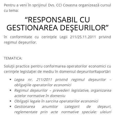
Pentru a veni în sprijinul Dvs. CCI Covasna organizează cursul
cu tema:
“RESPONSABIL CU
GESTIONAREA DEŞEURILOR”
în conformitate cu cerințele Legii 211/25.11.2011 privind
regimul deşeurilor.
TEMATICA:
Soluţii practice pentru conformarea operatorilor economici cu
cerinţele legislaţiei de mediu în domeniul deşeurilor
Raportări
Legea nr. 211/2011 privind regimul de
ş
eurilor
–
obliga
ţ
iile operatorilor economici
Regimul deşeurilor – prevederi legislative, organizarea
actelor normative în domeniu
Obligaţii legale în sarcina operatorilor economici
Gestionarea anumitor categorii de deşeuri,
reglementate prin acte normative speciale: uleiuri