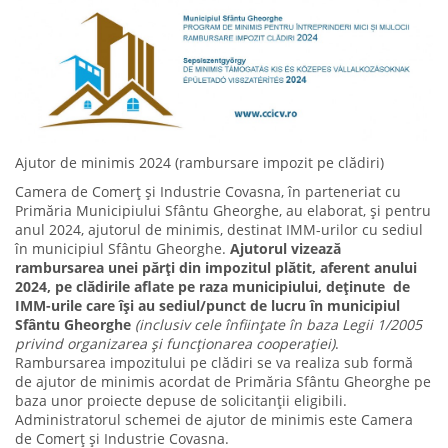
Ajutor de minimis 2024 (rambursare impozit pe clădiri)
Camera de Comerț și Industrie Covasna, în parteneriat cu
Primăria Municipiului Sfântu Gheorghe, au elaborat, și pentru
anul 2024, ajutorul de minimis, destinat IMM-urilor cu sediul
în municipiul Sfântu Gheorghe.
Ajutorul vizează
rambursarea unei părți din impozitul plătit, aferent anului
2024, pe clădirile aflate pe raza municipiului, deținute de
IMM-urile care își au sediul/punct de lucru în municipiul
Sfântu Gheorghe
(inclusiv cele înființate în baza Legii 1/2005
privind organizarea și funcționarea cooperației)
.
Rambursarea impozitului pe clădiri se va realiza sub formă
de ajutor de minimis acordat de Primăria Sfântu Gheorghe pe
baza unor proiecte depuse de solicitanții eligibili.
Administratorul schemei de ajutor de minimis este Camera
de Comerț și Industrie Covasna.