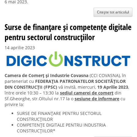
6 mai 2023.
Citește tot articolul
Surse de finanțare și competențe digitale
pentru sectorul construcțiilor
14 aprilie 2023
Camera de Comerț și Industrie Covasna
(CCI COVASNA), în
parteneriat cu
FEDERAȚIA PATRONATELOR SOCIETĂȚILOR
DIN CONSTRUCȚII (FPSC)
vă invită, miercuri,
19 Aprilie 2023
,
între orele 10:30 – 13:30 la
sediul camerei de comerț
din
Sf.Gheorghe, str.Oltului nr.17 la o
sesiune de informare
cu
privire la:
SURSE DE FINANȚARE PENTRU SECTORUL
CONSTRUCȚIILOR
COMPETENȚE DIGITALE PENTRU INDUSTRIA
CONSTRUCȚIILOR*