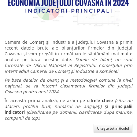
Camera de Comerț și Industrie a județului Covasna a primit
recent datele brute ale bilanțurilor firmelor din județul
Covasna și vom pregăti în următoarele săptămâni mai multe
analize pe baza acestor date.
Datele de bilanț ne sunt
furnizate de Oficiul Național al Registrului Comerțului prin
intermediul Camerei de Comerț și Industrie a României.
Pe baza datelor de bilanț și a metodologiei comune la nivel
național, se va întocmi clasamentul firmelor din județul
Covasna pentru anul 2024.
În această primă analiză, ne axăm pe
cifrele cheie
(cifra de
afaceri, profitul brut, numărul de angajați)
și
principalii
indicatori
(clasificarea pe domenii, clasificarea după mărime,
companii de top)
.
Citește tot articolul