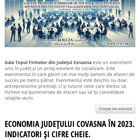
Gala Topul Firmelor din Județul Covasna
este un eveniment
unic în județ și un prilej excelent de socializare. Este
evenimentul în care găsim cei mai mulți oameni de afaceri de
succes pe metru pătrat. Evenimentul este deschis nu doar
antreprenorilor premiați, ci și tuturor celor care doresc să
încheie noi parteneriate de afaceri sau să își consolideze
relațiile vechi.
Citește tot articolul
ECONOMIA JUDEȚULUI COVASNA ÎN 2023.
INDICATORI ȘI CIFRE CHEIE.