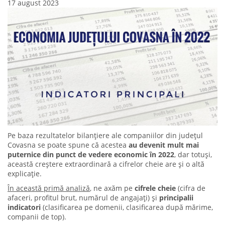
17 august 2023
Pe baza rezultatelor bilanțiere ale companiilor din județul
Covasna se poate spune că acestea
au devenit mult mai
puternice din punct de vedere economic în 2022
, dar totuși,
această creștere extraordinară a cifrelor cheie are și o altă
explicație.
În această primă analiză
, ne axăm pe
cifrele cheie
(cifra de
afaceri, profitul brut, numărul de angajați) și
principalii
indicatori
(clasificarea pe domenii, clasificarea după mărime,
companii de top).