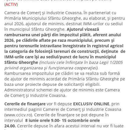
(
ACTIV
)
Camera de Comerț și Industrie Covasna, în parteneriat cu
Primăria Municipiului Sfântu Gheorghe, au elaborat, și pentru
anul 2026, ajutorul de minimis, destinat IMM-urilor cu sediul
în municipiul Sfântu Gheorghe.
Ajutorul vizează
rambursarea unei părți din impozitul plătit, aferent anului
2026, pe clădirile aflate pe raza municipiului, precum și
pentru terenurile intravilane înregistrate în registrul agricol
la categoria de folosință terenuri de construcții, deținute de
IMM-urile care își au sediul/punct de lucru în municipiul
Sfântu Gheorghe
(inclusiv cele înființate în baza Legii 1/2005
privind organizarea și funcționarea cooperației)
.
Rambursarea impozitului pe clădiri se va realiza sub formă
de ajutor de minimis acordat de Primăria Sfântu Gheorghe pe
baza unor proiecte depuse de solicitanții eligibili.
Administratorul schemei de ajutor de minimis este Camera
de Comerț și Industrie Covasna.
Cererile de finanțare
vor fi depuse
EXCLUSIV ONLINE
, prin
intermediul paginii Camerei de Comerț și Industrie Covasna
(www.ccicv.ro). Cererile de finanțare se pot depune în
intervalul
8
iunie orele 9.00-
15 octombrie orele
24.00.
Cererile depuse în afara acestui interval nu vor fi luate