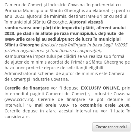
Camera de Comerț și Industrie Covasna, în parteneriat cu
Primăria Municipiului Sfântu Gheorghe, au elaborat, și pentru
anul 2023, ajutorul de minimis, destinat IMM-urilor cu sediul
în municipiul Sfântu Gheorghe.
Ajutorul vizează
rambursarea unei părți din impozitul plătit, aferent anului
2023, pe clădirile aflate pe raza municipiului, deținute de
IMM-urile care își au sediul/punct de lucru în municipiul
Sfântu Gheorghe
(inclusiv cele înființate în baza Legii 1/2005
privind organizarea și funcționarea cooperației)
.
Rambursarea impozitului pe clădiri se va realiza sub formă
de ajutor de minimis acordat de Primăria Sfântu Gheorghe pe
baza unor proiecte depuse de solicitanții eligibili.
Administratorul schemei de ajutor de minimis este Camera
de Comerț și Industrie Covasna.
Cererile de finanțare
vor fi depuse
EXCLUSIV ONLINE
, prin
intermediul paginii
Camerei de Comerț și Industrie Covasna
(www.ccicv.ro). Cererile de finanțare se pot depune în
intervalul 18
mai orele 9.00-
15 octombrie orele 24.00.
Cererile depuse în afara acestui interval nu vor fi luate în
considerare.
Citește tot articolul