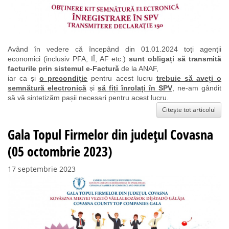
Având în vedere că începând din 01.01.2024 toți agenții
economici (inclusiv PFA, IÎ, AF etc.)
sunt obligați să transmită
facturile prin sistemul e-Factură
de la ANAF,
iar ca și
o precondiție
pentru acest lucru
trebuie să aveți o
semnătură electronică
și
să fiți înrolați în SPV
, ne-am gândit
să vă sintetizăm pașii necesari pentru acest lucru.
Citește tot articolul
Gala Topul Firmelor din județul Covasna
(05 octombrie 2023)
17 septembrie 2023