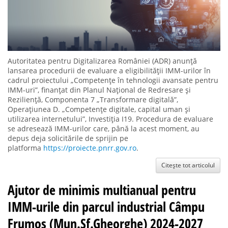
Autoritatea pentru Digitalizarea României (ADR) anunță
lansarea procedurii de evaluare a eligibilității IMM-urilor în
cadrul proiectului „Competențe în tehnologii avansate pentru
IMM-uri”, finanțat din Planul Național de Redresare și
Reziliență, Componenta 7 „Transformare digitală”,
Operațiunea D. „Competențe digitale, capital uman și
utilizarea internetului”, Investiția I19. Procedura de evaluare
se adresează IMM-urilor care, până la acest moment, au
depus deja solicitările de sprijin pe
platforma
https://proiecte.pnrr.gov.ro
.
Citește tot articolul
Ajutor de minimis multianual pentru
IMM-urile din parcul industrial Câmpu
Frumos (Mun.Sf.Gheorghe) 2024-2027