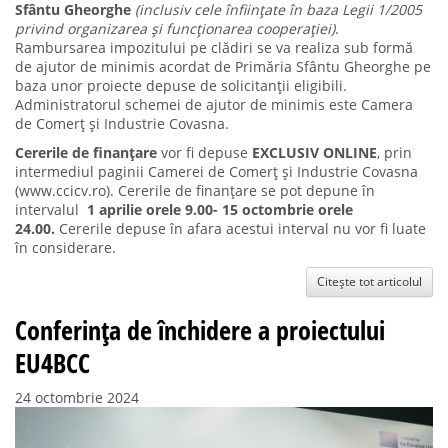
Sfântu Gheorghe
(inclusiv cele înființate în baza Legii 1/2005
privind organizarea și funcționarea cooperației)
.
Rambursarea impozitului pe clădiri se va realiza sub formă
de ajutor de minimis acordat de Primăria Sfântu Gheorghe pe
baza unor proiecte depuse de solicitanții eligibili.
Administratorul schemei de ajutor de minimis este Camera
de Comerț și Industrie Covasna.
Cererile de finanțare
vor fi depuse
EXCLUSIV ONLINE
, prin
intermediul paginii Camerei de Comerț și Industrie Covasna
(www.ccicv.ro). Cererile de finanțare se pot depune în
intervalul
1
aprilie orele 9.00-
15 octombrie orele
24.00.
Cererile depuse în afara acestui interval nu vor fi luate
în considerare.
Citește tot articolul
Conferința de închidere a proiectului
EU4BCC
24 octombrie 2024