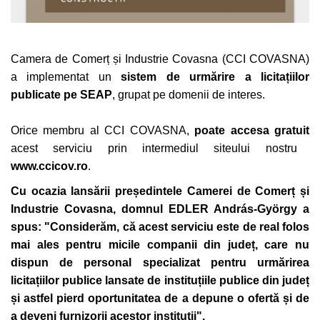
Camera de Comerț și Industrie Covasna (CCI COVASNA)
a implementat un
sistem de urmărire a licitațiilor
publicate pe SEAP
, grupat pe domenii de interes.
Orice
membru al CCI COVASNA,
p
oate
accesa gratuit
acest serviciu prin intermediul siteului nostru
www.ccicov.ro
.
Cu ocazia lansării președintele Camerei de Comerț și
Industrie Covasna, domnul EDLER András-György a
spus: "Considerăm, că acest serviciu este de real folos
mai ales pentru micile companii din județ, care nu
dispun de personal specializat pentru urmărirea
licitațiilor publice lansate de instituțiile publice din județ
și astfel pierd oportunitatea de a depune o ofertă și de
a deveni furnizorii acestor instituții"
.